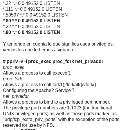
*.22 *.* 0 0 49152 0 LISTEN
*.111 *.* 0 0 49152 0 LISTEN
*.59597 *.* 0 0 49152 0 LISTEN
*.80 *.* 0 0 49152 0 LISTEN
*.22 *.* 0 0 49152 0 LISTEN
*.80 *.* 0 0 49152 0 LISTEN
Y teniendo en cuenta lo que significa cada privilegios,
vemos los que le hemos asignado.
#
ppriv -v -l proc_exec proc_fork net_privaddr
proc_exec
Allows a process to call execve().
proc_fork
Allows a process to call fork1()/forkall()/vfork()
Configuring the Apache2 Service 7
net_privaddr
Allows a process to bind to a privileged port number.
The privilege port numbers are 1-1023 (the traditional
UNIX privileged ports) as well as those ports marked as
"udp/tcp_extra_priv_ports" with the exception of the ports
reserved for use by NFS.