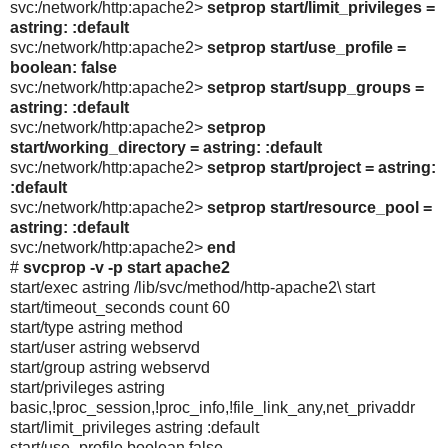
svc:/network/http:apache2>
setprop start/limit_privileges =
astring: :default
svc:/network/http:apache2>
setprop start/use_profile =
boolean: false
svc:/network/http:apache2>
setprop start/supp_groups =
astring: :default
svc:/network/http:apache2>
setprop
start/working_directory = astring: :default
svc:/network/http:apache2>
setprop start/project = astring:
:default
svc:/network/http:apache2>
setprop start/resource_pool =
astring: :default
svc:/network/http:apache2>
end
#
svcprop -v -p start apache2
start/exec astring /lib/svc/method/http-apache2\ start
start/timeout_seconds count 60
start/type astring method
start/user astring webservd
start/group astring webservd
start/privileges astring
basic,!proc_session,!proc_info,!file_link_any,net_privaddr
start/limit_privileges astring :default
start/use_profile boolean false