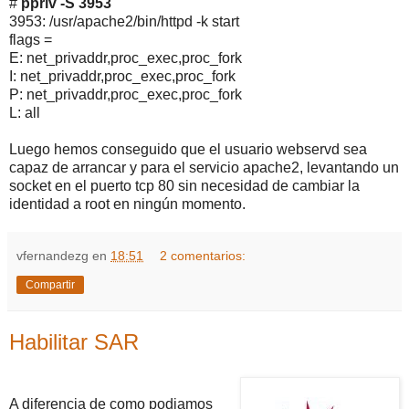
#
ppriv -S 3953
3953: /usr/apache2/bin/httpd -k start
flags =
E: net_privaddr,proc_exec,proc_fork
I: net_privaddr,proc_exec,proc_fork
P: net_privaddr,proc_exec,proc_fork
L: all
Luego hemos conseguido que el usuario webservd sea
capaz de arrancar y para el servicio apache2, levantando un
socket en el puerto tcp 80 sin necesidad de cambiar la
identidad a root en ningún momento.
vfernandezg
en
18:51
2 comentarios:
Compartir
Habilitar SAR
A diferencia de como podiamos