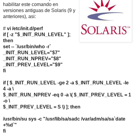
habilitar este comando en
versiones antiguas de Solaris (9 y
anteriores), asi:
#
vi /etc/init.d/perf
if [ -z "$_INIT_RUN_LEVEL" ];
then
set -- `/usr/bin/who -r`
_INIT_RUN_LEVEL="$7"
_INIT_RUN_NPREV="$8"
_INIT_PREV_LEVEL="$9"
fi
if [ $_INIT_RUN_LEVEL -ge 2 -a $_INIT_RUN_LEVEL -le
4 -a \
$_INIT_RUN_NPREV -eq 0 -a \( $_INIT_PREV_LEVEL = 1
-o \
$_INIT_PREV_LEVEL = S \) ]; then
/usr/bin/su sys -c "/usr/lib/sa/sadc /var/adm/sa/sa`date
+%d`"
fi