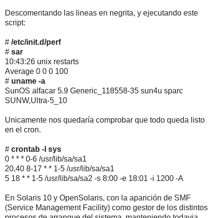
Descomentando las lineas en negrita, y ejecutando este
script:
#
/etc/init.d/perf
#
sar
10:43:26 unix restarts
Average 0 0 0 100
#
uname -a
SunOS alfacar 5.9 Generic_118558-35 sun4u sparc
SUNW,Ultra-5_10
Unicamente nos quedaría comprobar que todo queda listo
en el cron.
#
crontab -l sys
0 * * * 0-6 /usr/lib/sa/sa1
20,40 8-17 * * 1-5 /usr/lib/sa/sa1
5 18 * * 1-5 /usr/lib/sa/sa2 -s 8:00 -e 18:01 -i 1200 -A
En Solaris 10 y OpenSolaris, con la aparición de SMF
(Service Management Facility) como gestor de los distintos
procesos de arranque del sistema, manteniendo todavia