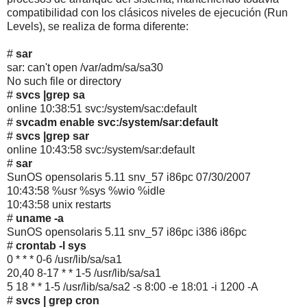
compatibilidad con los clásicos niveles de ejecución (Run
Levels), se realiza de forma diferente:
#
sar
sar: can't open /var/adm/sa/sa30
No such file or directory
#
svcs |grep sa
online 10:38:51 svc:/system/sac:default
#
svcadm enable svc:/system/sar:default
#
svcs |grep sar
online 10:43:58 svc:/system/sar:default
#
sar
SunOS opensolaris 5.11 snv_57 i86pc 07/30/2007
10:43:58 %usr %sys %wio %idle
10:43:58 unix restarts
#
uname -a
SunOS opensolaris 5.11 snv_57 i86pc i386 i86pc
#
crontab -l sys
0 * * * 0-6 /usr/lib/sa/sa1
20,40 8-17 * * 1-5 /usr/lib/sa/sa1
5 18 * * 1-5 /usr/lib/sa/sa2 -s 8:00 -e 18:01 -i 1200 -A
#
svcs | grep cron