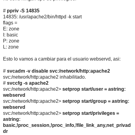
#
ppriv -S 14835
14835: /usr/apache2/bin/httpd -k start
flags =
E: zone
I: basic
P: zone
L: zone
Esto lo vamos a cambiar para el usuario webservd, asi:
#
svcadm -v disable svc:/network/http:apache2
svc:/network/http:apache2 inhabilitado.
#
svccfg -s apache2
svc:/network/http:apache2>
setprop start/user = astring:
webservd
svc:/network/http:apache2>
setprop start/group = astring:
webservd
svc:/network/http:apache2>
setprop start/privileges =
astring:
basic,!proc_session,!proc_info,!file_link_any,net_privad
dr