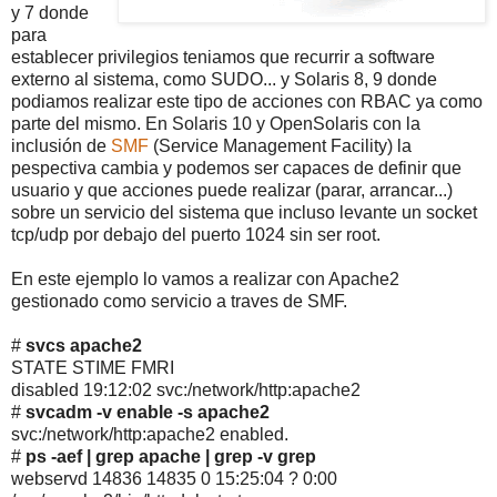
y 7 donde
para
establecer privilegios teniamos que recurrir a software
externo al sistema, como SUDO... y Solaris 8, 9 donde
podiamos realizar este tipo de acciones con RBAC ya como
parte del mismo. En Solaris 10 y OpenSolaris con la
inclusión de
SMF
(Service Management Facility) la
pespectiva cambia y podemos ser capaces de definir que
usuario y que acciones puede realizar (parar, arrancar...)
sobre un servicio del sistema que incluso levante un socket
tcp/udp por debajo del puerto 1024 sin ser root.
En este ejemplo lo vamos a realizar con Apache2
gestionado como servicio a traves de SMF.
#
svcs apache2
STATE STIME FMRI
disabled 19:12:02 svc:/network/http:apache2
#
svcadm -v enable -s apache2
svc:/network/http:apache2 enabled.
#
ps -aef | grep apache | grep -v grep
webservd 14836 14835 0 15:25:04 ? 0:00