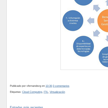
Publicado por vfernandezg
en
10:36
0 comentarios
Etiquetas:
Cloud Computing
,
ITIL
,
Virtualización
Entradas más recientes