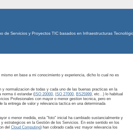
no de Servicios y Proyectos TIC basados en Infraestructuras Tecnológica
el mismo en base a mi conocimiento y experiencia, dicho lo cual no es
on y normalizacion de todas y cada uno de las buenas practicas en la
a norma ó estandar (
ISO 20000
,
ISO 27000
,
BS25999
, etc...) lo habitual
vicios Profesionales con mayor o menor gestion tecnica, pero en
e la entrega de valor y relevancia tactica en una determinada
yor o menor medida, esta "foto" inicial ha cambiado sustancialmente y
y estrategicos en la Gestión de los Servicios. En este sentido en los
ion del
Cloud Computing
) han cobrado cada vez mayor relevancia los