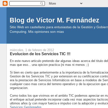
Blog de Víctor M. Fernández
Sitio Web en castellano para entusiastas de la Gestión y Gobier
Computing. Mis opiniones son mias
miércoles, 1 de febrero de 2012
Evolucion de los Servicios TIC !!!
En este nuevo articulo pretendo dar algunas ideas acerca del titulo d
mas que eso... una opicion practica (ni mas ni menos ;-)
Si bien es cierto que anteriormente a la importancia de la formalizaci
Gestion de los Servicios TIC y por extension en su certificacion contr
era la prestacion de Servicios Informáticos en base a modelos de Ser
cualquier caso mas cerca del terreno operativo y de la ejecucion que d
organizacion.
Como todos los que vivimos en el ambito TIC podemos apreciar en ma
el enfoque actual pretende incorporar cada vez mas aspectos tacticos 
ultimos años (y con mayor fuerza e impulso con la adopción y evoluc
Servicios Gestionados
.