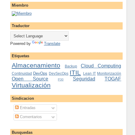
Miembro
Traductor
Powered by
Translate
Etiquetas
Almacenamiento
Cloud Computing
Backup
ITIL
DevOps
Continuidad
DevSecOps
Lean IT
Monitorización
Open Source
Seguridad
TOGAF
P30
Virtualización
Sindicacion
Entradas
Comentarios
Busquedas