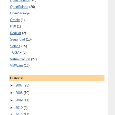
Open Source
(10)
OpenSolaris
(26)
OpenStorage
(3)
Oracle
(1)
P30
(1)
RedHat
(2)
Seguridad
(10)
Solaris
(25)
TOGAF
(8)
Virtualización
(27)
VMWare
(12)
Historial
►
2007
(23)
►
2008
(10)
►
2009
(11)
►
2010
(9)
►
2011
(11)