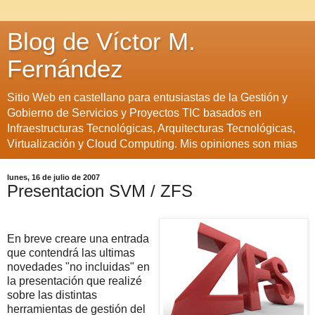
Blog de Víctor M.
Fernández
Sitio Web en castellano para entusiastas de la Gestión y
Gobierno de Servicios y Proyectos TIC basados en
Infraestructuras Tecnológicas, Arquitecturas Tecnológicas,
Virtualización y Cloud Computing. Mis opiniones son mias
lunes, 16 de julio de 2007
Presentacion SVM / ZFS
En breve creare una entrada
que contendrá las ultimas
novedades "no incluidas" en
la presentación que realizé
sobre las distintas
herramientas de gestión del