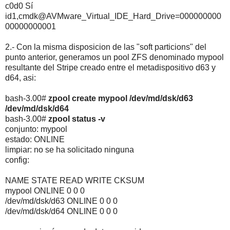
c0d0 Sí
id1,cmdk@AVMware_Virtual_IDE_Hard_Drive=000000000
00000000001
2.- Con la misma disposicion de las "soft particions" del
punto anterior, generamos un pool ZFS denominado mypool
resultante del Stripe creado entre el metadispositivo d63 y
d64, asi:
bash-3.00#
zpool create mypool /dev/md/dsk/d63
/dev/md/dsk/d64
bash-3.00#
zpool status -v
conjunto: mypool
estado: ONLINE
limpiar: no se ha solicitado ninguna
config:
NAME STATE READ WRITE CKSUM
mypool ONLINE 0 0 0
/dev/md/dsk/d63 ONLINE 0 0 0
/dev/md/dsk/d64 ONLINE 0 0 0