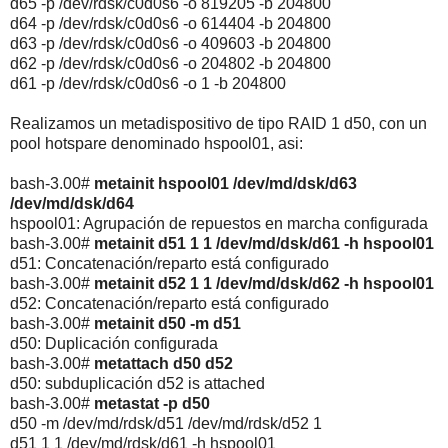
d65 -p /dev/rdsk/c0d0s6 -o 819205 -b 204800
d64 -p /dev/rdsk/c0d0s6 -o 614404 -b 204800
d63 -p /dev/rdsk/c0d0s6 -o 409603 -b 204800
d62 -p /dev/rdsk/c0d0s6 -o 204802 -b 204800
d61 -p /dev/rdsk/c0d0s6 -o 1 -b 204800
Realizamos un metadispositivo de tipo RAID 1 d50, con un
pool hotspare denominado hspool01, asi:
bash-3.00#
metainit hspool01 /dev/md/dsk/d63
/dev/md/dsk/d64
hspool01: Agrupación de repuestos en marcha configurada
bash-3.00#
metainit d51 1 1 /dev/md/dsk/d61 -h hspool01
d51: Concatenación/reparto está configurado
bash-3.00#
metainit d52 1 1 /dev/md/dsk/d62 -h hspool01
d52: Concatenación/reparto está configurado
bash-3.00#
metainit d50 -m d51
d50: Duplicación configurada
bash-3.00#
metattach d50 d52
d50: subduplicación d52 is attached
bash-3.00#
metastat -p d50
d50 -m /dev/md/rdsk/d51 /dev/md/rdsk/d52 1
d51 1 1 /dev/md/rdsk/d61 -h hspool01