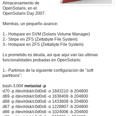
Almacenamiento de
OpenSolaris, en el
OpenSolaris Day 2007.
Mientras, un pequeño avance:
1.- Hotspare en SVM (Solaris Volume Manager)
2.- Stripe en ZFS (Zettabyte File System)
3.- Hotspare en ZFS (Zettabyte File System)
Lo prometido es deuda, asi que aqui van las ultimas
funcionalidades probadas en OpenSolaris:
1.- Partimos de la siguiente configuracion de "soft
partitions":
bash-3.00#
metastat -p
d70 -p /dev/rdsk/c0d0s6 -o 1843210 -b 204800
d69 -p /dev/rdsk/c0d0s6 -o 1638409 -b 204800
d68 -p /dev/rdsk/c0d0s6 -o 1433608 -b 204800
d67 -p /dev/rdsk/c0d0s6 -o 1228807 -b 204800
d66 -p /dev/rdsk/c0d0s6 -o 1024006 -b 204800