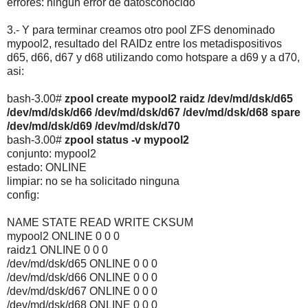
errores: ningún error de datosconocido
3.- Y para terminar creamos otro pool ZFS denominado
mypool2, resultado del RAIDz entre los metadispositivos
d65, d66, d67 y d68 utilizando como hotspare a d69 y a d70,
asi:
bash-3.00#
zpool create mypool2 raidz /dev/md/dsk/d65
/dev/md/dsk/d66 /dev/md/dsk/d67 /dev/md/dsk/d68 spare
/dev/md/dsk/d69 /dev/md/dsk/d70
bash-3.00#
zpool status -v mypool2
conjunto: mypool2
estado: ONLINE
limpiar: no se ha solicitado ninguna
config:
NAME STATE READ WRITE CKSUM
mypool2 ONLINE 0 0 0
raidz1 ONLINE 0 0 0
/dev/md/dsk/d65 ONLINE 0 0 0
/dev/md/dsk/d66 ONLINE 0 0 0
/dev/md/dsk/d67 ONLINE 0 0 0
/dev/md/dsk/d68 ONLINE 0 0 0