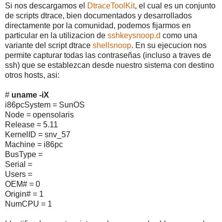
Si nos descargamos el
DtraceToolKit
, el cual es un conjunto
de scripts dtrace, bien documentados y desarrollados
directamente por la comunidad, podemos fijarmos en
particular en la utilizacion de
sshkeysnoop.d
como una
variante del script dtrace
shellsnoop
. En su ejecucion nos
permite capturar todas las contraseñas (incluso a traves de
ssh) que se establezcan desde nuestro sistema con destino
otros hosts, asi:
#
uname -iX
i86pcSystem = SunOS
Node = opensolaris
Release = 5.11
KernelID = snv_57
Machine = i86pc
BusType =
Serial =
Users =
OEM# = 0
Origin# = 1
NumCPU = 1