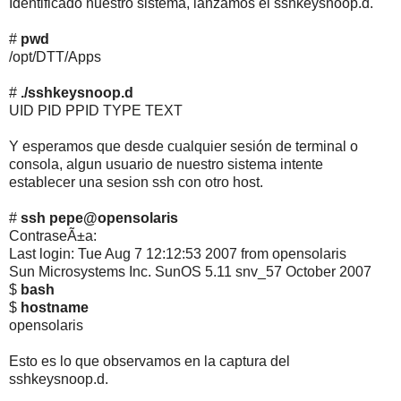
Identificado nuestro sistema, lanzamos el sshkeysnoop.d.
#
pwd
/opt/DTT/Apps
#
./sshkeysnoop.d
UID PID PPID TYPE TEXT
Y esperamos que desde cualquier sesión de terminal o
consola, algun usuario de nuestro sistema intente
establecer una sesion ssh con otro host.
#
ssh pepe@opensolaris
ContraseÃ±a:
Last login: Tue Aug 7 12:12:53 2007 from opensolaris
Sun Microsystems Inc. SunOS 5.11 snv_57 October 2007
$
bash
$
hostname
opensolaris
Esto es lo que observamos en la captura del
sshkeysnoop.d.