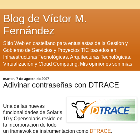
Blog de Víctor M.
Fernández
Sitio Web en castellano para entusiastas de la Gestión y
Gobierno de Servicios y Proyectos TIC basados en
Infraestructuras Tecnológicas, Arquitecturas Tecnológicas,
Virtualización y Cloud Computing. Mis opiniones son mias
martes, 7 de agosto de 2007
Adivinar contraseñas con DTRACE
Una de las nuevas
funcionalidades de Solaris
10 y Opensolaris reside en
la incorporacion de todo
un framewok de instrumentacion como
DTRACE
.