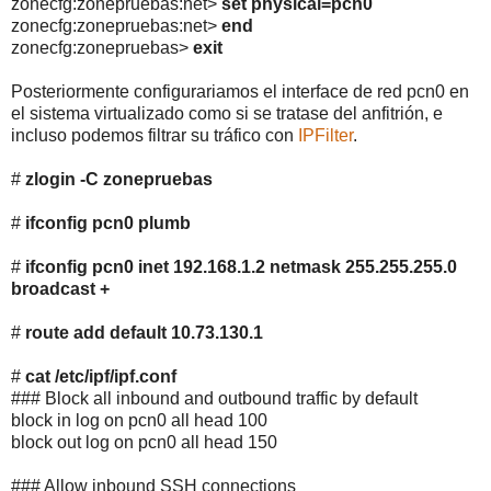
zonecfg:zonepruebas:net>
set physical=pcn0
zonecfg:zonepruebas:net>
end
zonecfg:zonepruebas>
exit
Posteriormente configurariamos el interface de red pcn0 en
el sistema virtualizado como si se tratase del anfitrión, e
incluso podemos filtrar su tráfico con
IPFilter
.
#
zlogin -C zonepruebas
#
ifconfig pcn0 plumb
#
ifconfig pcn0 inet 192.168.1.2 netmask 255.255.255.0
broadcast +
#
route add default 10.73.130.1
#
cat /etc/ipf/ipf.conf
### Block all inbound and outbound traffic by default
block in log on pcn0 all head 100
block out log on pcn0 all head 150
### Allow inbound SSH connections