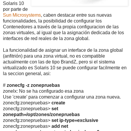
Solaris 10
por parte de
Sun Microsystems
, caben destacar entre sus nuevas
funcionalidades, la posibilidad de configurar los
Contenedores a través de la propia configuracion de las
zonas virtuales, al igual que la asignación dedicada de los
interfaces de red reales de la zona global.
La funcionalidad de asignar un interface de la zona global
(anfitrión) para una zona virtual, no es compatible
actualmente con las de tipo BrandZ, pero si el sistema
virtualizado es Solaris 10 se puede configurar facilmente en
la seccion general, asi:
#
zonecfg -z zonepruebas
zonelx: No se ha configurado esa zona
Use 'create' para comenzar a configurar una zona nueva.
zonecfg:zonepruebas>
create
zonecfg:zonepruebas>
set
zonepath=/opt/zones/zonepruebas
zonecfg:zonepruebas>
set ip-type=exclusive
zonecfg:zonepruebas>
add net