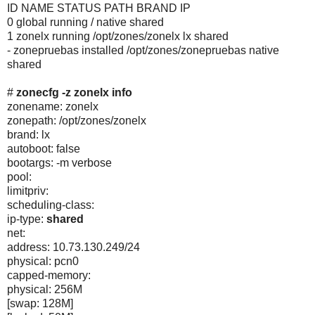
ID NAME STATUS PATH BRAND IP
0 global running / native shared
1 zonelx running /opt/zones/zonelx lx shared
- zonepruebas installed /opt/zones/zonepruebas native
shared
#
zonecfg -z zonelx info
zonename: zonelx
zonepath: /opt/zones/zonelx
brand: lx
autoboot: false
bootargs: -m verbose
pool:
limitpriv:
scheduling-class:
ip-type:
shared
net:
address: 10.73.130.249/24
physical: pcn0
capped-memory:
physical: 256M
[swap: 128M]