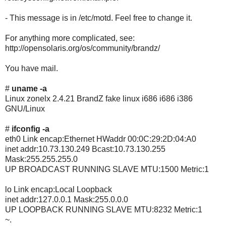
- This message is in /etc/motd. Feel free to change it.
For anything more complicated, see:
http://opensolaris.org/os/community/brandz/
You have mail.
#
uname -a
Linux zonelx 2.4.21 BrandZ fake linux i686 i686 i386
GNU/Linux
#
ifconfig -a
eth0 Link encap:Ethernet HWaddr 00:0C:29:2D:04:A0
inet addr:10.73.130.249 Bcast:10.73.130.255
Mask:255.255.255.0
UP BROADCAST RUNNING SLAVE MTU:1500 Metric:1
lo Link encap:Local Loopback
inet addr:127.0.0.1 Mask:255.0.0.0
UP LOOPBACK RUNNING SLAVE MTU:8232 Metric:1
~.