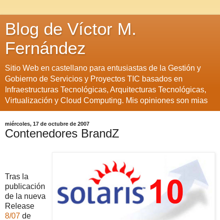
Blog de Víctor M.
Fernández
Sitio Web en castellano para entusiastas de la Gestión y
Gobierno de Servicios y Proyectos TIC basados en
Infraestructuras Tecnológicas, Arquitecturas Tecnológicas,
Virtualización y Cloud Computing. Mis opiniones son mias
miércoles, 17 de octubre de 2007
Contenedores BrandZ
Tras la
publicación
de la nueva
Release
8/07
de