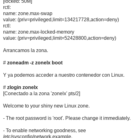
[locked: 50M]
rctl:
name: zone.max-swap
value: (priv=privileged,limit=134217728,action=deny)
rctl:
name: zone.max-locked-memory
value: (priv=privileged,limit=52428800,action=deny)
Arrancamos la zona.
#
zoneadm -z zonelx boot
Y ya podemos acceder a nuestro contenedor con Linux.
#
zlogin zonelx
[Conectado a la zona 'zonelx' pts/2]
Welcome to your shiny new Linux zone.
- The root password is 'root'. Please change it immediately.
- To enable networking goodness, see
/etc/sysconfig/network.example.