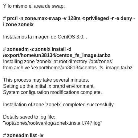
Y lo mismo el area de swap:
#
prctl -n zone.max-swap -v 128m -t privileged -r -e deny -
i zone zonelx
Instalamos la imagen de CentOS 3.0...
#
zoneadm -z zonelx install -d
/export/home/un38134/centos_fs_image.tar.bz
Installing zone 'zonelx' at root directory '/opt/zones'
from archive '/export/home/un38134/centos_fs_image.tar.bz'
This process may take several minutes.
Setting up the initial lx brand environment.
System configuration modifications complete.
Installation of zone 'zonelx' completed successfully.
Details saved to log file:
"/opt/zones/root/var/log/zonelx.install.747.log"
#
zoneadm list -iv