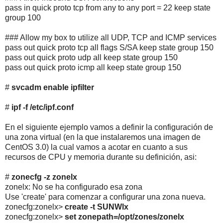
pass in quick proto tcp from any to any port = 22 keep state
group 100
### Allow my box to utilize all UDP, TCP and ICMP services
pass out quick proto tcp all flags S/SA keep state group 150
pass out quick proto udp all keep state group 150
pass out quick proto icmp all keep state group 150
#
svcadm enable ipfilter
#
ipf -f /etc/ipf.conf
En el siguiente ejemplo vamos a definir la configuración de
una zona virtual (en la que instalaremos una imagen de
CentOS 3.0) la cual vamos a acotar en cuanto a sus
recursos de CPU y memoria durante su definición, asi:
#
zonecfg -z zonelx
zonelx: No se ha configurado esa zona
Use 'create' para comenzar a configurar una zona nueva.
zonecfg:zonelx>
create -t SUNWlx
zonecfg:zonelx>
set zonepath=/opt/zones/zonelx