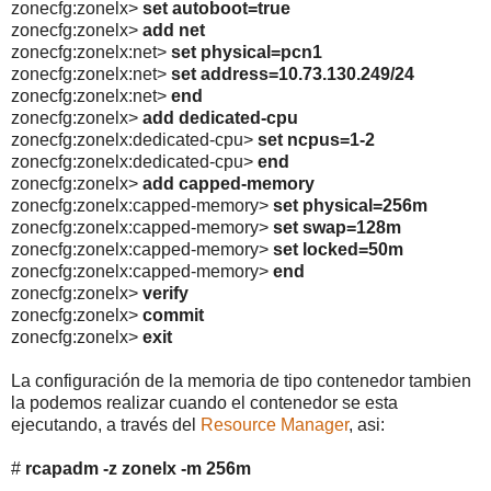
zonecfg:zonelx>
set autoboot=true
zonecfg:zonelx>
add net
zonecfg:zonelx:net>
set physical=pcn1
zonecfg:zonelx:net>
set address=10.73.130.249/24
zonecfg:zonelx:net>
end
zonecfg:zonelx>
add dedicated-cpu
zonecfg:zonelx:dedicated-cpu>
set ncpus=1-2
zonecfg:zonelx:dedicated-cpu>
end
zonecfg:zonelx>
add capped-memory
zonecfg:zonelx:capped-memory>
set physical=256m
zonecfg:zonelx:capped-memory>
set swap=128m
zonecfg:zonelx:capped-memory>
set locked=50m
zonecfg:zonelx:capped-memory>
end
zonecfg:zonelx>
verify
zonecfg:zonelx>
commit
zonecfg:zonelx>
exit
La configuración de la memoria de tipo contenedor tambien
la podemos realizar cuando el contenedor se esta
ejecutando, a través del
Resource Manager
, asi:
#
rcapadm -z zonelx -m 256m