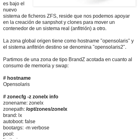
es bajo el
nuevo
sistema de ficheros ZFS, reside que nos podemos apoyar
en la creación de sanpshot y clones para mover un
contenedor de un sistema real (anfitrión) a otro.
La zona global origen tiene como hostname "opensolaris" y
el sistema anfitrión destino se denomina "opensolaris2".
Partimos de una zona de tipo BrandZ acotada en cuanto al
consumo de memoria y swap:
# hostname
Opensolaris
# zonecfg -z zonelx info
zonename: zonelx
zonepath:
/opt/zones/zonelx
brand: lx
autoboot: false
bootargs: -m verbose
pool: