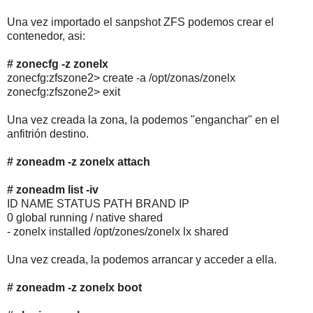
Una vez importado el sanpshot ZFS podemos crear el
contenedor, asi:
# zonecfg -z zonelx
zonecfg:zfszone2> create -a /opt/zonas/zonelx
zonecfg:zfszone2> exit
Una vez creada la zona, la podemos "enganchar" en el
anfitrión destino.
# zoneadm -z zonelx attach
# zoneadm list -iv
ID NAME STATUS PATH BRAND IP
0 global running / native shared
- zonelx installed /opt/zones/zonelx lx shared
Una vez creada, la podemos arrancar y acceder a ella.
# zoneadm -z zonelx boot