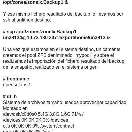
/opt/zones/zonelx.Backup1 &
Y ese mismo fichero resultado del backup lo llevamos por
ssh al anfitrión destino.
# scp /opt/zones/zonelx.Backup1
un38134@10.73.130.247:/export/home/un3813 &
Una vez que estamos en el sistema destino, unicamente
creamos el pool ZFS deniminado "mypool" y sobre el
realizamos la importación del fichero resultado del backup
de la snapshot realizado en el sistema origen.
# hostname
opensolaris2
# df -h
Sistema de archivos tamaño usados aprovechar capacidad
Montado en
/dev/dsk/c0d0s0 5,4G 3,8G 1,6G 71% /
/devices 0K 0K 0K 0% /devices
ctfs 0K 0K 0K 0% /system/contract
proc 0K 0K 0K 0% /proc