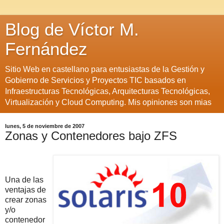
Blog de Víctor M.
Fernández
Sitio Web en castellano para entusiastas de la Gestión y
Gobierno de Servicios y Proyectos TIC basados en
Infraestructuras Tecnológicas, Arquitecturas Tecnológicas,
Virtualización y Cloud Computing. Mis opiniones son mias
lunes, 5 de noviembre de 2007
Zonas y Contenedores bajo ZFS
Una de las
ventajas de
crear zonas
y/o
contenedor