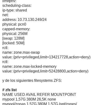
limitpriv:
scheduling-class:
ip-type: shared
net:
address: 10.73.130.249/24
physical: pcn0
capped-memory:
physical: 256M
[swap: 128M]
[locked: 50M]
rctl:
name: zone.max-swap
value: (priv=privileged,limit=134217728,action=deny)
rctl:
name: zone.max-locked-memory
value: (priv=privileged,limit=52428800,action=deny)
y de los siguientes filesystems ZFS:
# zfs list
NAME USED AVAIL REFER MOUNTPOINT
mypool 1,57G 380M 26,5K none
mypool/zonas 1,57G 380M 1,57G /opt/zones/