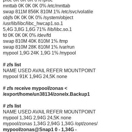
mnttab 0K 0K 0K 0% /etc/mnttab
swap 811M 856K 810M 1% /etc/svc/volatile
objfs 0K 0K 0K 0% /system/object
/usr/lib/libc/libc_hwcap1.so.1
5,4G 3,8G 1,6G 71% /lib/libc.so.1
fd 0K 0K 0K 0% /dev/fd
swap 810M 40K 810M 1% /tmp
swap 810M 28K 810M 1% /var/run
mypool 1,9G 24K 1,9G 1% /mypool
# zfs list
NAME USED AVAIL REFER MOUNTPOINT
mypool 91K 1,94G 24,5K none
# zfs receive mypool/zonas <
/export/home/un38134/zonelx.Backup1
# zfs list
NAME USED AVAIL REFER MOUNTPOINT
mypool 1,34G 2,94G 24,5K none
mypool/zonas 1,34G 2,94G 1,34G /opt/zones/
mypool/zonas@Snap1 0 - 1,34G -