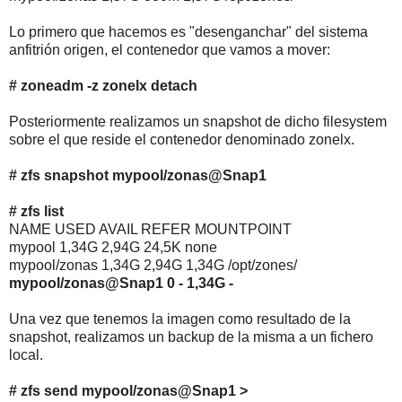
Lo primero que hacemos es "desenganchar" del sistema
anfitrión origen, el contenedor que vamos a mover:
# zoneadm -z zonelx detach
Posteriormente realizamos un snapshot de dicho filesystem
sobre el que reside el contenedor denominado zonelx.
# zfs snapshot mypool/zonas@Snap1
# zfs list
NAME USED AVAIL REFER MOUNTPOINT
mypool 1,34G 2,94G 24,5K none
mypool/zonas 1,34G 2,94G 1,34G /opt/zones/
mypool/zonas@Snap1 0 - 1,34G -
Una vez que tenemos la imagen como resultado de la
snapshot, realizamos un backup de la misma a un fichero
local.
# zfs send mypool/zonas@Snap1 >