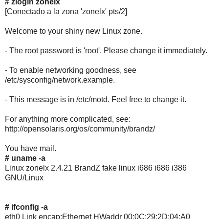
# zlogin zonelx
[Conectado a la zona 'zonelx' pts/2]
Welcome to your shiny new Linux zone.
- The root password is 'root'. Please change it immediately.
- To enable networking goodness, see
/etc/sysconfig/network.example.
- This message is in /etc/motd. Feel free to change it.
For anything more complicated, see:
http://opensolaris.org/os/community/brandz/
You have mail.
# uname -a
Linux zonelx 2.4.21 BrandZ fake linux i686 i686 i386
GNU/Linux
# ifconfig -a
eth0 Link encap:Ethernet HWaddr 00:0C:29:2D:04:A0