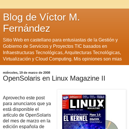
Blog de Víctor M.
Fernández
Sitio Web en castellano para entusiastas de la Gestión y
Gobierno de Servicios y Proyectos TIC basados en
Infraestructuras Tecnológicas, Arquitecturas Tecnológicas,
Virtualización y Cloud Computing. Mis opiniones son mias
miércoles, 19 de marzo de 2008
OpenSolaris en Linux Magazine II
Aprovecho este post
para anunciaros que ya
está disponible el
artículo de OpenSolaris
del mes de marzo en la
edición española de