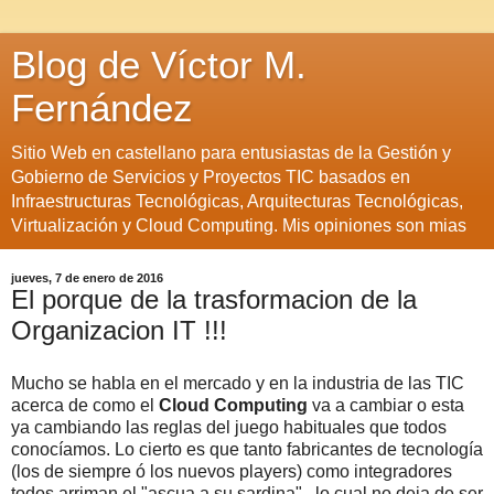
Blog de Víctor M.
Fernández
Sitio Web en castellano para entusiastas de la Gestión y
Gobierno de Servicios y Proyectos TIC basados en
Infraestructuras Tecnológicas, Arquitecturas Tecnológicas,
Virtualización y Cloud Computing. Mis opiniones son mias
jueves, 7 de enero de 2016
El porque de la trasformacion de la
Organizacion IT !!!
Mucho se habla en el mercado y en la industria de las TIC
acerca de como el
Cloud Computing
va a cambiar o esta
ya cambiando las reglas del juego habituales que todos
conocíamos. Lo cierto es que tanto fabricantes de tecnología
(los de siempre ó los nuevos players) como integradores
todos arriman el "ascua a su sardina", lo cual no deja de ser